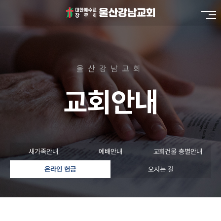
울산강남교회
교회안내
새가족안내
예배안내
교회건물 층별안내
온라인 헌금
오시는 길