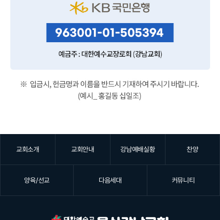
교회소개
교회안내
강남예배실황
찬양
양육/선교
다음세대
커뮤니티